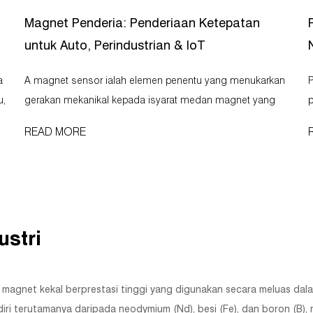
Magnet Penderia: Penderiaan Ketepatan
untuk Auto, Perindustrian & IoT
A magnet sensor ialah elemen penentu yang menukarkan
Pe
u,
gerakan mekanikal kepada isyarat medan magnet yang
p
boleh ditafsir, secara langsung menentukan ketepatan,
READ MORE
a
kebolehpercayaan dan jangka hayat sistem pengukuran
(
sudut, kelajuan dan kedudukan tan...
d
ustri
h magnet kekal berprestasi tinggi yang digunakan secara meluas da
rdiri terutamanya daripada neodymium (Nd), besi (Fe), dan boron (