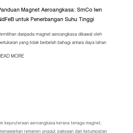
Panduan Magnet Aeroangkasa: SmCo lwn
NdFeB untuk Penerbangan Suhu Tinggi
milihan daripada magnet aeroangkasa dikawal oleh
ertukaran yang tidak berbelah bahagi antara daya tahan
haba dan ketumpatan fluks magnet. Samarium Cobalt
READ MORE
SmCo) mendominasi ruang enjin dan aplikasi ruang
alam di mana suhu melebihi 300 darj...
lam kejuruteraan aeroangkasa kerana tenaga magnet,
B), menawarkan remanen unggul, paksaan dan ketumpatan