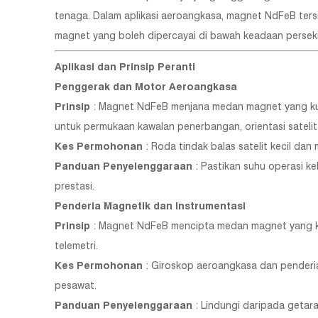
tenaga. Dalam aplikasi aeroangkasa, magnet NdFeB ters
magnet yang boleh dipercayai di bawah keadaan persekit
Aplikasi dan Prinsip Peranti
Penggerak dan Motor Aeroangkasa
Prinsip
: Magnet NdFeB menjana medan magnet yang kuat
untuk permukaan kawalan penerbangan, orientasi satelit
Kes Permohonan
: Roda tindak balas satelit kecil d
Panduan Penyelenggaraan
: Pastikan suhu operasi k
prestasi.
Penderia Magnetik dan Instrumentasi
Prinsip
: Magnet NdFeB mencipta medan magnet yang ko
telemetri.
Kes Permohonan
: Giroskop aeroangkasa dan penderi
pesawat.
Panduan Penyelenggaraan
: Lindungi daripada getar