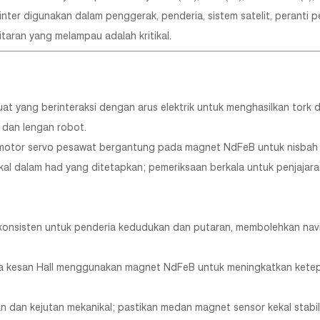
inter digunakan dalam penggerak, penderia, sistem satelit, peranti
aran yang melampau adalah kritikal.
 yang berinteraksi dengan arus elektrik untuk menghasilkan tork
 dan lengan robot.
an motor servo pesawat bergantung pada magnet NdFeB untuk nisbah 
ekal dalam had yang ditetapkan; pemeriksaan berkala untuk penjajar
nsisten untuk penderia kedudukan dan putaran, membolehkan navi
a kesan Hall menggunakan magnet NdFeB untuk meningkatkan ketepa
an dan kejutan mekanikal; pastikan medan magnet sensor kekal stab