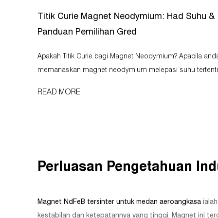
Titik Curie Magnet Neodymium: Had Suhu &
Panduan Pemilihan Gred
Apakah Titik Curie bagi Magnet Neodymium? Apabila anda
memanaskan magnet neodymium melepasi suhu tertent
ia kehilangan kemagnetannya secara kekal. Ambang itu
READ MORE
dipanggil titik Curie, atau suhu Curie. Dinamakan sempen
Pierre Curie, yang menemui fen...
Perluasan Pengetahuan Ind
Magnet NdFeB tersinter untuk medan aeroangkasa
iala
kestabilan dan ketepatannya yang tinggi. Magnet ini te