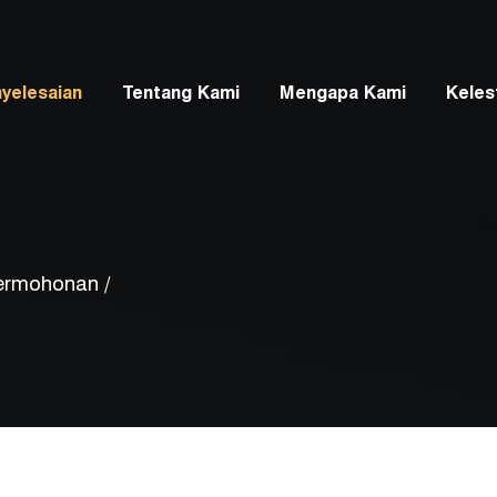
yelesaian
Tentang Kami
Mengapa Kami
Keles
Permohonan
/